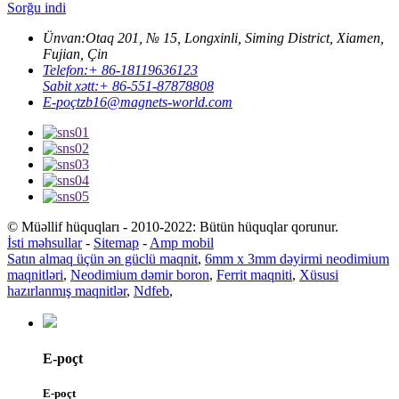
Sorğu indi
Ünvan:
Otaq 201, № 15, Longxinli, Siming District, Xiamen,
Fujian, Çin
Telefon:
+ 86-18119636123
Sabit xətt:
+ 86-551-87878808
E-poçt
zb16@magnets-world.com
© Müəllif hüquqları - 2010-2022: Bütün hüquqlar qorunur.
İsti məhsullar
-
Sitemap
-
Amp mobil
Satın almaq üçün ən güclü maqnit
,
6mm x 3mm dəyirmi neodimium
maqnitləri
,
Neodimium dəmir boron
,
Ferrit maqniti
,
Xüsusi
hazırlanmış maqnitlər
,
Ndfeb
,
E-poçt
E-poçt