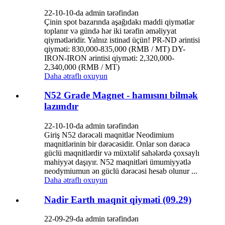
22-10-10-da admin tərəfindən
Çinin spot bazarında aşağıdakı maddi qiymətlər
toplanır və gündə hər iki tərəfin əməliyyat
qiymətləridir. Yalnız istinad üçün! PR-ND ərintisi
qiyməti: 830,000-835,000 (RMB / MT) DY-
IRON-IRON ərintisi qiyməti: 2,320,000-
2,340,000 (RMB / MT)
Daha ətraflı oxuyun
N52 Grade Magnet - hamısını bilmək
lazımdır
22-10-10-da admin tərəfindən
Giriş N52 dərəcəli maqnitlər Neodimium
maqnitlərinin bir dərəcəsidir. Onlar son dərəcə
güclü maqnitlərdir və müxtəlif sahələrdə çoxsaylı
mahiyyət daşıyır. N52 maqnitləri ümumiyyətlə
neodymiumun ən güclü dərəcəsi hesab olunur ...
Daha ətraflı oxuyun
Nadir Earth maqnit qiyməti (09.29)
22-09-29-da admin tərəfindən