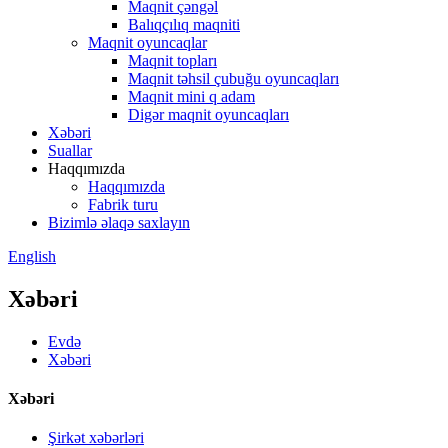
Maqnit çəngəl
Balıqçılıq maqniti
Maqnit oyuncaqlar
Maqnit topları
Maqnit təhsil çubuğu oyuncaqları
Maqnit mini q adam
Digər maqnit oyuncaqları
Xəbəri
Suallar
Haqqımızda
Haqqımızda
Fabrik turu
Bizimlə əlaqə saxlayın
English
Xəbəri
Evdə
Xəbəri
Xəbəri
Şirkət xəbərləri