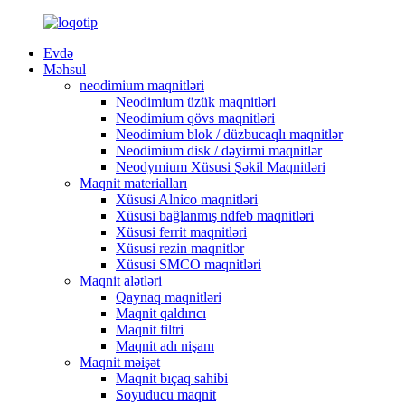
Evdə
Məhsul
neodimium maqnitləri
Neodimium üzük maqnitləri
Neodimium qövs maqnitləri
Neodimium blok / düzbucaqlı maqnitlər
Neodimium disk / dəyirmi maqnitlər
Neodymium Xüsusi Şəkil Maqnitləri
Maqnit materialları
Xüsusi Alnico maqnitləri
Xüsusi bağlanmış ndfeb maqnitləri
Xüsusi ferrit maqnitləri
Xüsusi rezin maqnitlər
Xüsusi SMCO maqnitləri
Maqnit alətləri
Qaynaq maqnitləri
Maqnit qaldırıcı
Maqnit filtri
Maqnit adı nişanı
Maqnit məişət
Maqnit bıçaq sahibi
Soyuducu maqnit