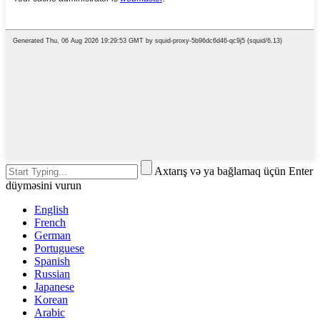
Axtarış və ya bağlamaq üçün Enter
düyməsini vurun
English
French
German
Portuguese
Spanish
Russian
Japanese
Korean
Arabic