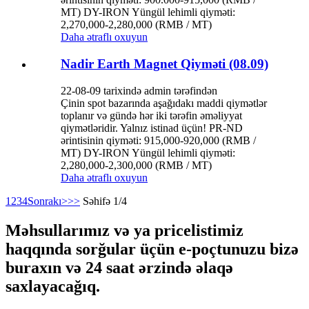
MT) DY-IRON Yüngül lehimli qiyməti:
2,270,000-2,280,000 (RMB / MT)
Daha ətraflı oxuyun
Nadir Earth Magnet Qiyməti (08.09)
22-08-09 tarixində admin tərəfindən
Çinin spot bazarında aşağıdakı maddi qiymətlər
toplanır və gündə hər iki tərəfin əməliyyat
qiymətləridir. Yalnız istinad üçün! PR-ND
ərintisinin qiyməti: 915,000-920,000 (RMB /
MT) DY-IRON Yüngül lehimli qiyməti:
2,280,000-2,300,000 (RMB / MT)
Daha ətraflı oxuyun
1
2
3
4
Sonrakı>
>>
Səhifə 1/4
Məhsullarımız və ya pricelistimiz
haqqında sorğular üçün e-poçtunuzu bizə
buraxın və 24 saat ərzində əlaqə
saxlayacağıq.