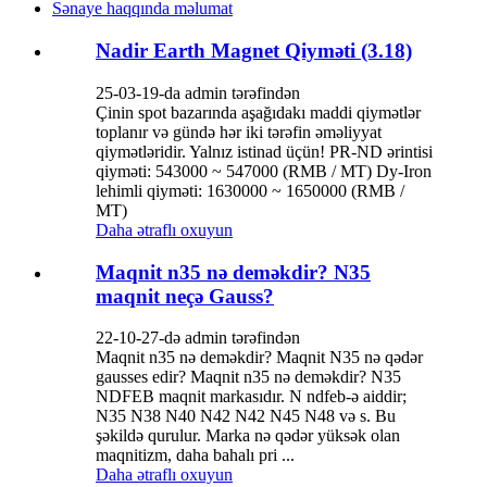
Sənaye haqqında məlumat
Nadir Earth Magnet Qiyməti (3.18)
25-03-19-da admin tərəfindən
Çinin spot bazarında aşağıdakı maddi qiymətlər
toplanır və gündə hər iki tərəfin əməliyyat
qiymətləridir. Yalnız istinad üçün! PR-ND ərintisi
qiyməti: 543000 ~ 547000 (RMB / MT) Dy-Iron
lehimli qiyməti: 1630000 ~ 1650000 (RMB /
MT)
Daha ətraflı oxuyun
Maqnit n35 nə deməkdir? N35
maqnit neçə Gauss?
22-10-27-də admin tərəfindən
Maqnit n35 nə deməkdir? Maqnit N35 nə qədər
gausses edir? Maqnit n35 nə deməkdir? N35
NDFEB maqnit markasıdır. N ndfeb-ə aiddir;
N35 N38 N40 N42 N42 N45 N48 və s. Bu
şəkildə qurulur. Marka nə qədər yüksək olan
maqnitizm, daha bahalı pri ...
Daha ətraflı oxuyun