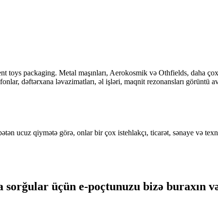
ent toys packaging. Metal maşınları, Aerokosmik və Othfields, daha çox
fonlar, dəftərxana ləvazimatları, əl işləri, maqnit rezonansları görüntü av
 ucuz qiymətə görə, onlar bir çox istehlakçı, ticarət, sənaye və texnik
 sorğular üçün e-poçtunuzu bizə buraxın və