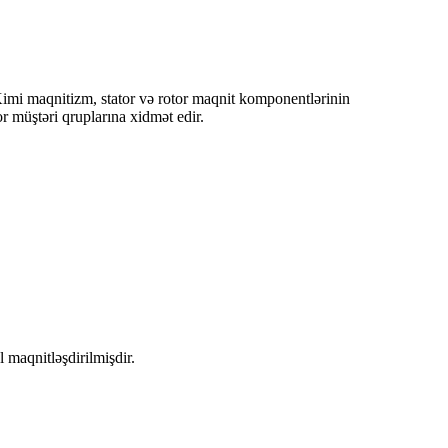
. Kimi maqnitizm, stator və rotor maqnit komponentlərinin
r müştəri qruplarına xidmət edir.
l maqnitləşdirilmişdir.