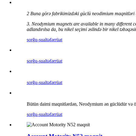
2 Buna görə fabrikimizdəki güclü neodimium maqnitləri q
3. Neodymium magnets are available in many different co
adlandırılsa da, bu nikel seçimi əslində bir nikel təbəqəs
sorğu-sual
təfərrüat
sorğu-sual
təfərrüat
sorğu-sual
təfərrüat
Bütün daimi maqnitlərdən, Neodymium ən güclüdür və öl
sorğu-sual
təfərrüat