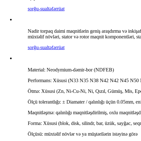
sorğu-sual
təfərrüat
Nadir torpaq daimi maqnitlərin geniş araşdırma və inkişafı
müxtəlif növləri, stator və rotor maqnit komponentləri, s
sorğu-sual
təfərrüat
Material: Neodymium-dəmir-bor (NDFEB)
Performans: Xüsusi (N33 N35 N38 N42 N42 N45 N50 N5
Ötmə: Xüsusi (Zn, Ni-Cu-Ni, Ni, Qızıl, Gümüş, Mis, Ep
Ölçü tolerantlığı: ± Diamater / qalınlığı üçün 0.05mm, 
Maqnitləşmə: qalınlığı maqnitləşdirilmiş, oxlu maqnitləşdir
Forma: Xüsusi (blok, disk, silindr, bar, üzük, sayğac, se
Ölçüsü: müxtəlif növlər və ya müştərilərin istəyinə görə