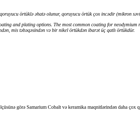
oruyucu örtüklə əhatə olunur, qoruyucu örtük çox incədir (mikron səvi
ating and plating options. The most common coating for neodymium magn
indən, mis təbəqəsindən və bir nikel örtükdən ibarət üç qatlı örtükdür.
çüsünə görə Samarium Cobalt və keramika maqnitlərindən daha çox qa