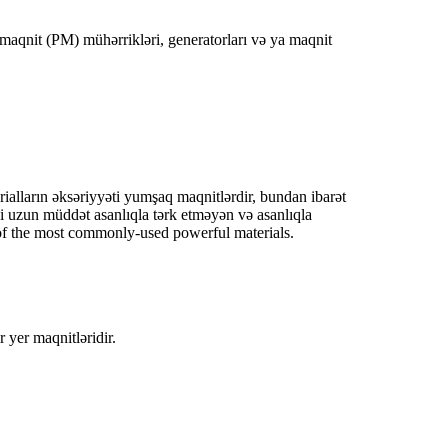
aqnit (PM) mühərrikləri, generatorları və ya maqnit
alların əksəriyyəti yumşaq maqnitlərdir, bundan ibarət
ini uzun müddət asanlıqla tərk etməyən və asanlıqla
e of the most commonly-used powerful materials.
 yer maqnitləridir.