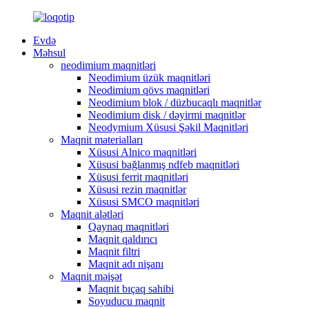
Evdə
Məhsul
neodimium maqnitləri
Neodimium üzük maqnitləri
Neodimium qövs maqnitləri
Neodimium blok / düzbucaqlı maqnitlər
Neodimium disk / dəyirmi maqnitlər
Neodymium Xüsusi Şəkil Maqnitləri
Maqnit materialları
Xüsusi Alnico maqnitləri
Xüsusi bağlanmış ndfeb maqnitləri
Xüsusi ferrit maqnitləri
Xüsusi rezin maqnitlər
Xüsusi SMCO maqnitləri
Maqnit alətləri
Qaynaq maqnitləri
Maqnit qaldırıcı
Maqnit filtri
Maqnit adı nişanı
Maqnit məişət
Maqnit bıçaq sahibi
Soyuducu maqnit