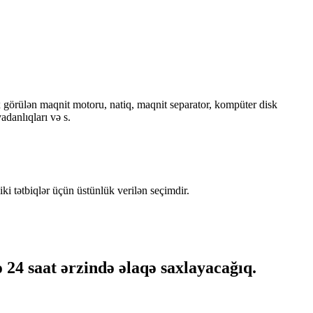
 görülən maqnit motoru, natiq, maqnit separator, kompüter disk
adanlıqları və s.
i tətbiqlər üçün üstünlük verilən seçimdir.
 24 saat ərzində əlaqə saxlayacağıq.