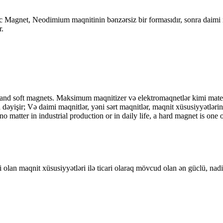
Magnet, Neodimium maqnitinin bənzərsiz bir formasıdır, sonra daimi m
r.
 and soft magnets. Maksimum maqnitizer və elektromaqnetlər kimi materi
i dəyişir; Və daimi maqnitlər, yəni sərt maqnitlər, maqnit xüsusiyyətlər
no matter in industrial production or in daily life, a hard magnet is on
an maqnit xüsusiyyətləri ilə ticari olaraq mövcud olan ən güclü, nadir