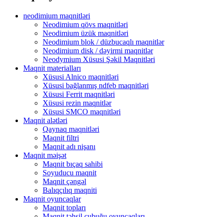
neodimium maqnitləri
Neodimium qövs maqnitləri
Neodimium üzük maqnitləri
Neodimium blok / düzbucaqlı maqnitlər
Neodimium disk / dəyirmi maqnitlər
Neodymium Xüsusi Şəkil Maqnitləri
Maqnit materialları
Xüsusi Alnico maqnitləri
Xüsusi bağlanmış ndfeb maqnitləri
Xüsusi Ferrit maqnitləri
Xüsusi rezin maqnitlər
Xüsusi SMCO maqnitləri
Maqnit alətləri
Qaynaq maqnitləri
Maqnit filtri
Maqnit adı nişanı
Maqnit məişət
Maqnit bıçaq sahibi
Soyuducu maqnit
Maqnit çəngəl
Balıqçılıq maqniti
Maqnit oyuncaqlar
Maqnit topları
Maqnit təhsil çubuğu oyuncaqları