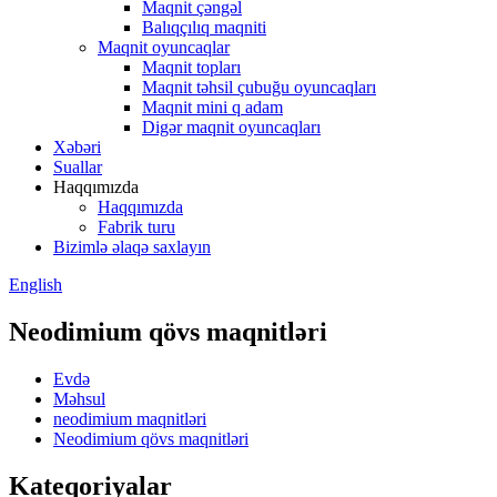
Maqnit çəngəl
Balıqçılıq maqniti
Maqnit oyuncaqlar
Maqnit topları
Maqnit təhsil çubuğu oyuncaqları
Maqnit mini q adam
Digər maqnit oyuncaqları
Xəbəri
Suallar
Haqqımızda
Haqqımızda
Fabrik turu
Bizimlə əlaqə saxlayın
English
Neodimium qövs maqnitləri
Evdə
Məhsul
neodimium maqnitləri
Neodimium qövs maqnitləri
Kateqoriyalar