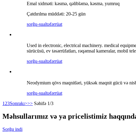
Emal xidməti: kəsmə, qəlibləmə, kəsmə, yumruq
Çatdırılma müddəti: 20-25 gün
sorğu-sual
təfərrüat
Used in electronic, electrical machinery. medical equipm
sürücüsü, ev təsərrüfatları, rəqəmsal kameralar, mobil tele
sorğu-sual
təfərrüat
Neodymium qövs maqnitləri, yüksək maqnit gücü və nisbətən
sorğu-sual
təfərrüat
1
2
3
Sonrakı>
>>
Səhifə 1/3
Məhsullarımız və ya pricelistimiz haqqında
Sorğu indi