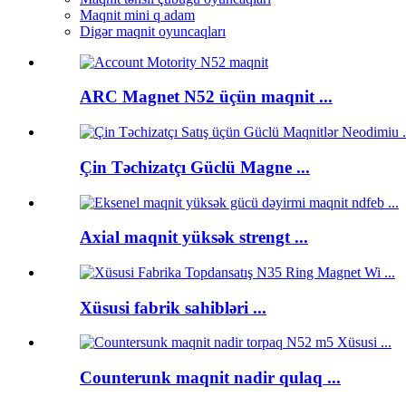
Maqnit mini q adam
Digər maqnit oyuncaqları
ARC Magnet N52 üçün maqnit ...
Çin Təchizatçı Güclü Magne ...
Axial maqnit yüksək strengt ...
Xüsusi fabrik sahibləri ...
Counterunk maqnit nadir qulaq ...