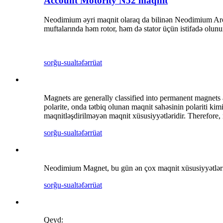
Account Motority N52 maqnit
Neodimium əyri maqnit olaraq da bilinən Neodimium Arc 
muftalarında həm rotor, həm də stator üçün istifadə olunu
sorğu-sual
təfərrüat
Magnets are generally classified into permanent magnets
polarite, onda tətbiq olunan maqnit sahəsinin polariti kim
maqnitləşdirilməyən maqnit xüsusiyyətləridir. Therefore, 
sorğu-sual
təfərrüat
Neodimium Magnet, bu gün ən çox maqnit xüsusiyyətləri ol
sorğu-sual
təfərrüat
Qeyd: