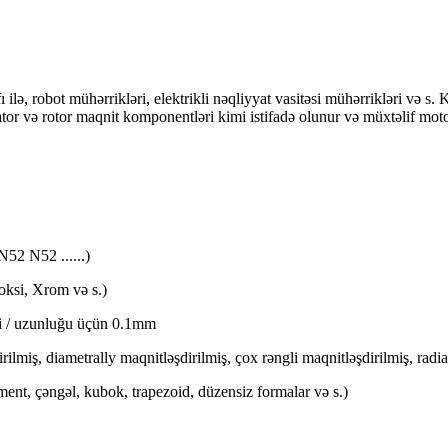
 ilə, robot mühərrikləri, elektrikli nəqliyyat vasitəsi mühərrikləri və s
tator və rotor maqnit komponentləri kimi istifadə olunur və müxtəlif moto
2 N52 ......)
oksi, Xrom və s.)
eni / uzunluğu üçün 0.1mm
ilmiş, diametrally maqnitləşdirilmiş, çox rəngli maqnitləşdirilmiş, radia
qment, çəngəl, kubok, trapezoid, düzensiz formalar və s.)