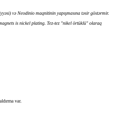
yyəsi) və Neodinio maqnitinin yapışmasına təsir göstərmir.
ets is nickel plating. Tez-tez "nikel örtüklü" olaraq
ldırma var.