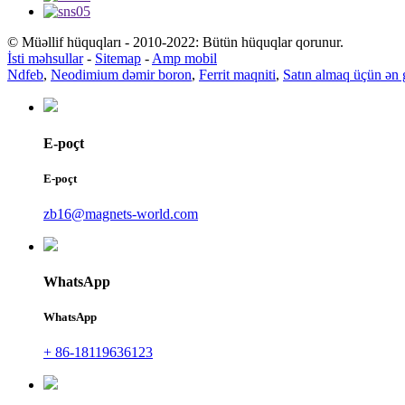
© Müəllif hüquqları - 2010-2022: Bütün hüquqlar qorunur.
İsti məhsullar
-
Sitemap
-
Amp mobil
Ndfeb
,
Neodimium dəmir boron
,
Ferrit maqniti
,
Satın almaq üçün ən 
E-poçt
E-poçt
zb16@magnets-world.com
WhatsApp
WhatsApp
+ 86-18119636123