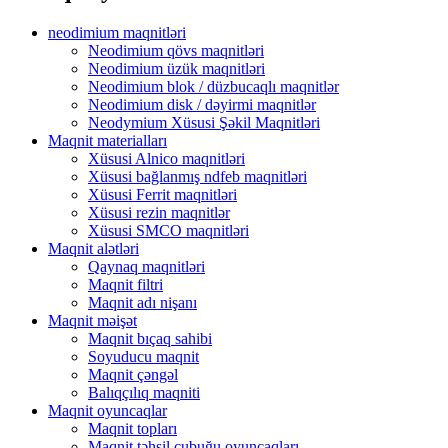
neodimium maqnitləri
Neodimium qövs maqnitləri
Neodimium üzük maqnitləri
Neodimium blok / düzbucaqlı maqnitlər
Neodimium disk / dəyirmi maqnitlər
Neodymium Xüsusi Şəkil Maqnitləri
Maqnit materialları
Xüsusi Alnico maqnitləri
Xüsusi bağlanmış ndfeb maqnitləri
Xüsusi Ferrit maqnitləri
Xüsusi rezin maqnitlər
Xüsusi SMCO maqnitləri
Maqnit alətləri
Qaynaq maqnitləri
Maqnit filtri
Maqnit adı nişanı
Maqnit məişət
Maqnit bıçaq sahibi
Soyuducu maqnit
Maqnit çəngəl
Balıqçılıq maqniti
Maqnit oyuncaqlar
Maqnit topları
Maqnit təhsil çubuğu oyuncaqları