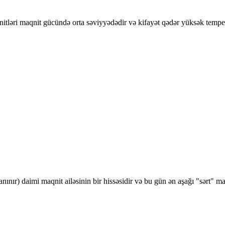
itləri maqnit gücündə orta səviyyədədir və kifayət qədər yüksək temperat
anınır) daimi maqnit ailəsinin bir hissəsidir və bu gün ən aşağı "sərt" ma