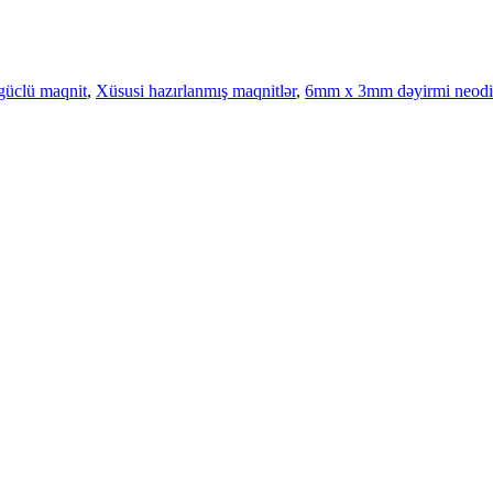
güclü maqnit
,
Xüsusi hazırlanmış maqnitlər
,
6mm x 3mm dəyirmi neodi