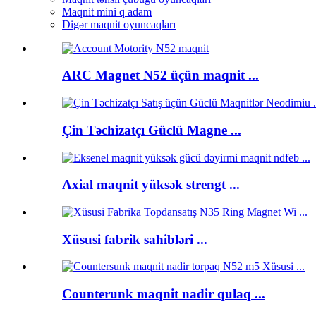
Maqnit mini q adam
Digər maqnit oyuncaqları
ARC Magnet N52 üçün maqnit ...
Çin Təchizatçı Güclü Magne ...
Axial maqnit yüksək strengt ...
Xüsusi fabrik sahibləri ...
Counterunk maqnit nadir qulaq ...