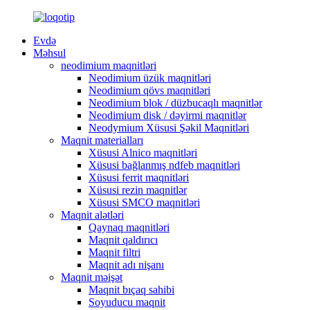
Evdə
Məhsul
neodimium maqnitləri
Neodimium üzük maqnitləri
Neodimium qövs maqnitləri
Neodimium blok / düzbucaqlı maqnitlər
Neodimium disk / dəyirmi maqnitlər
Neodymium Xüsusi Şəkil Maqnitləri
Maqnit materialları
Xüsusi Alnico maqnitləri
Xüsusi bağlanmış ndfeb maqnitləri
Xüsusi ferrit maqnitləri
Xüsusi rezin maqnitlər
Xüsusi SMCO maqnitləri
Maqnit alətləri
Qaynaq maqnitləri
Maqnit qaldırıcı
Maqnit filtri
Maqnit adı nişanı
Maqnit məişət
Maqnit bıçaq sahibi
Soyuducu maqnit