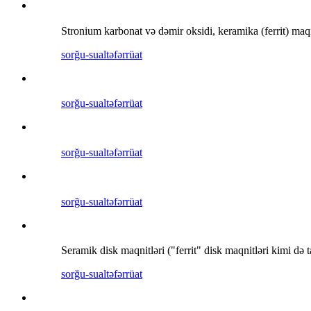
Stronium karbonat və dəmir oksidi, keramika (ferrit) maqn
sorğu-sual
təfərrüat
sorğu-sual
təfərrüat
sorğu-sual
təfərrüat
sorğu-sual
təfərrüat
Seramik disk maqnitləri ("ferrit" disk maqnitləri kimi də t
sorğu-sual
təfərrüat