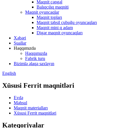
Maqnit çəngəl
Balıqçılıq maqniti
Maqnit oyuncaqlar
Maqnit topları
Maqnit təhsil çubuğu oyuncaqları
Maqnit mini q adam
Digər maqnit oyuncaqları
Xəbəri
Suallar
Haqqımızda
Haqqımızda
Fabrik turu
Bizimlə əlaqə saxlayın
English
Xüsusi Ferrit maqnitləri
Evdə
Məhsul
Maqnit materialları
Xüsusi Ferrit maqnitləri
Kateqoriyalar