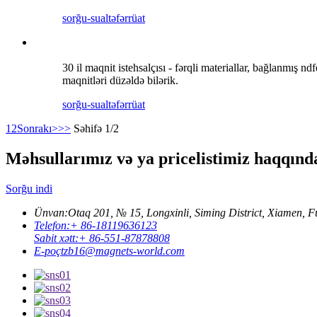
sorğu-sual
təfərrüat
30 il maqnit istehsalçısı - fərqli materiallar, bağlanmış n
maqnitləri düzəldə bilərik.
sorğu-sual
təfərrüat
1
2
Sonrakı>
>>
Səhifə 1/2
Məhsullarımız və ya pricelistimiz haqqında
Sorğu indi
Ünvan:
Otaq 201, № 15, Longxinli, Siming District, Xiamen, F
Telefon:
+ 86-18119636123
Sabit xətt:
+ 86-551-87878808
E-poçt
zb16@magnets-world.com