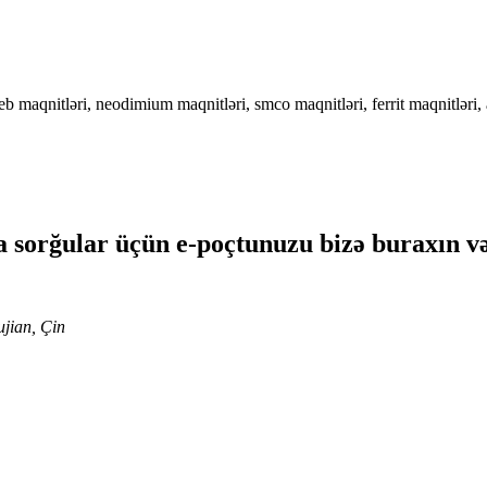
dfeb maqnitləri, neodimium maqnitləri, smco maqnitləri, ferrit maqnitləri,
 sorğular üçün e-poçtunuzu bizə buraxın və
ujian, Çin