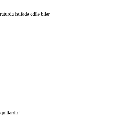
urda istifadə edilə bilər.
qnitlərdir!