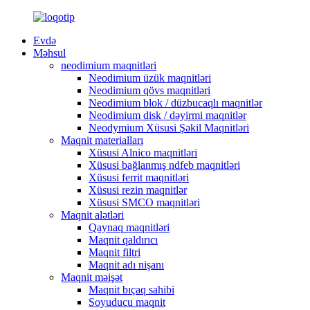
Evdə
Məhsul
neodimium maqnitləri
Neodimium üzük maqnitləri
Neodimium qövs maqnitləri
Neodimium blok / düzbucaqlı maqnitlər
Neodimium disk / dəyirmi maqnitlər
Neodymium Xüsusi Şəkil Maqnitləri
Maqnit materialları
Xüsusi Alnico maqnitləri
Xüsusi bağlanmış ndfeb maqnitləri
Xüsusi ferrit maqnitləri
Xüsusi rezin maqnitlər
Xüsusi SMCO maqnitləri
Maqnit alətləri
Qaynaq maqnitləri
Maqnit qaldırıcı
Maqnit filtri
Maqnit adı nişanı
Maqnit məişət
Maqnit bıçaq sahibi
Soyuducu maqnit