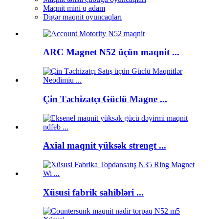
Maqnit mini q adam
Digər maqnit oyuncaqları
ARC Magnet N52 üçün maqnit ...
Çin Təchizatçı Güclü Magne ...
Axial maqnit yüksək strengt ...
Xüsusi fabrik sahibləri ...