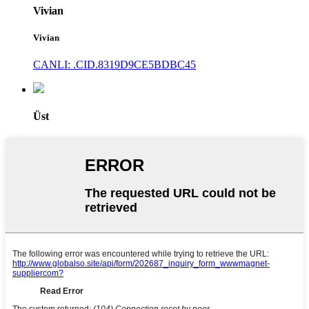
Vivian
Vivian
CANLI: .CID.8319D9CE5BDBC45
Üst