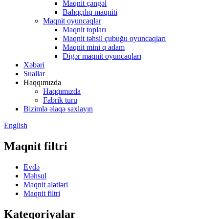
Maqnit çəngəl
Balıqçılıq maqniti
Maqnit oyuncaqlar
Maqnit topları
Maqnit təhsil çubuğu oyuncaqları
Maqnit mini q adam
Digər maqnit oyuncaqları
Xəbəri
Suallar
Haqqımızda
Haqqımızda
Fabrik turu
Bizimlə əlaqə saxlayın
English
Maqnit filtri
Evdə
Məhsul
Maqnit alətləri
Maqnit filtri
Kateqoriyalar