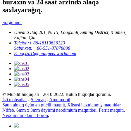
buraxın və 24 saat ərzində əlaqə
saxlayacağıq.
Sorğu indi
Ünvan:
Otaq 201, № 15, Longxinli, Siming District, Xiamen,
Fujian, Çin
Telefon:
+ 86-18119636123
Sabit xətt:
+ 86-551-87878808
E-poçt
zb16@magnets-world.com
© Müəllif hüquqları - 2010-2022: Bütün hüquqlar qorunur.
İsti məhsullar
-
Sitemap
-
Amp mobil
Satın almaq üçün ən güclü maqnit
,
Xüsusi hazırlanmış maqnitlər
,
Ndfeb
,
6mm x 3mm dəyirmi neodimium maqnitləri
,
Ferrit maqniti
,
Neodimium dəmir boron
,