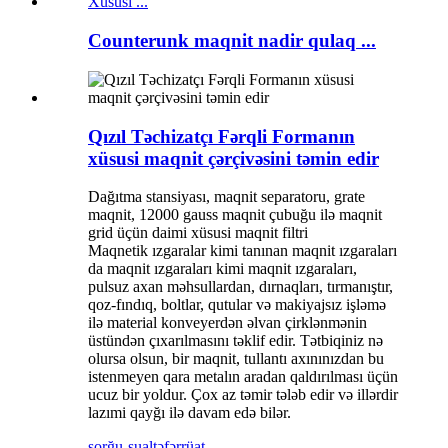
Counterunk maqnit nadir qulaq ...
Qızıl Təchizatçı Fərqli Formanın
xüsusi maqnit çərçivəsini təmin edir
Dağıtma stansiyası, maqnit separatoru, grate
maqnit, 12000 gauss maqnit çubuğu ilə maqnit
grid üçün daimi xüsusi maqnit filtri
Maqnetik ızgaralar kimi tanınan maqnit ızgaraları
da maqnit ızgaraları kimi maqnit ızgaraları,
pulsuz axan məhsullardan, dırnaqları, tırmanıştır,
qoz-fındıq, boltlar, qutular və makiyajsız işləmə
ilə material konveyerdən əlvan çirklənmənin
üstündən çıxarılmasını təklif edir. Tətbiqiniz nə
olursa olsun, bir maqnit, tullantı axınınızdan bu
istenmeyen qara metalın aradan qaldırılması üçün
ucuz bir yoldur. Çox az təmir tələb edir və illərdir
lazımi qayğı ilə davam edə bilər.
sorğu-sual
təfərrüat