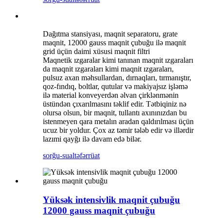
Dağıtma stansiyası, maqnit separatoru, grate
maqnit, 12000 gauss maqnit çubuğu ilə maqnit
grid üçün daimi xüsusi maqnit filtri
Maqnetik ızgaralar kimi tanınan maqnit ızgaraları
da maqnit ızgaraları kimi maqnit ızgaraları,
pulsuz axan məhsullardan, dırnaqları, tırmanıştır,
qoz-fındıq, boltlar, qutular və makiyajsız işləmə
ilə material konveyerdən əlvan çirklənmənin
üstündən çıxarılmasını təklif edir. Tətbiqiniz nə
olursa olsun, bir maqnit, tullantı axınınızdan bu
istenmeyen qara metalın aradan qaldırılması üçün
ucuz bir yoldur. Çox az təmir tələb edir və illərdir
lazımi qayğı ilə davam edə bilər.
sorğu-sual
təfərrüat
Yüksək intensivlik maqnit çubuğu
12000 gauss maqnit çubuğu