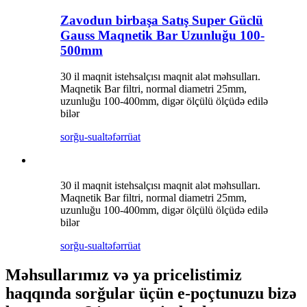
Zavodun birbaşa Satış Super Güclü
Gauss Maqnetik Bar Uzunluğu 100-
500mm
30 il maqnit istehsalçısı maqnit alət məhsulları.
Maqnetik Bar filtri, normal diametri 25mm,
uzunluğu 100-400mm, digər ölçülü ölçüdə edilə
bilər
sorğu-sual
təfərrüat
30 il maqnit istehsalçısı maqnit alət məhsulları.
Maqnetik Bar filtri, normal diametri 25mm,
uzunluğu 100-400mm, digər ölçülü ölçüdə edilə
bilər
sorğu-sual
təfərrüat
Məhsullarımız və ya pricelistimiz
haqqında sorğular üçün e-poçtunuzu bizə