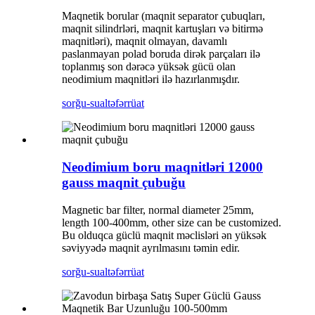
Maqnetik borular (maqnit separator çubuqları,
maqnit silindrləri, maqnit kartuşları və bitirmə
maqnitləri), maqnit olmayan, davamlı
paslanmayan polad boruda dirək parçaları ilə
toplanmış son dərəcə yüksək gücü olan
neodimium maqnitləri ilə hazırlanmışdır.
sorğu-sual
təfərrüat
Neodimium boru maqnitləri 12000
gauss maqnit çubuğu
Magnetic bar filter, normal diameter 25mm,
length 100-400mm, other size can be customized.
Bu olduqca güclü maqnit məclisləri ən yüksək
səviyyədə maqnit ayrılmasını təmin edir.
sorğu-sual
təfərrüat