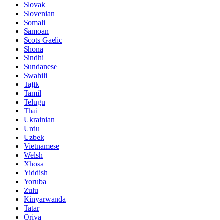
Slovak
Slovenian
Somali
Samoan
Scots Gaelic
Shona
Sindhi
Sundanese
Swahili
Tajik
Tamil
Telugu
Thai
Ukrainian
Urdu
Uzbek
Vietnamese
Welsh
Xhosa
Yiddish
Yoruba
Zulu
Kinyarwanda
Tatar
Oriya