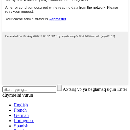
Axtarış və ya bağlamaq üçün Enter
düyməsini vurun
English
French
German
Portuguese
Spanish