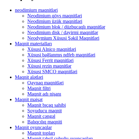
neodimium maqnitləri
Neodimium qövs maqnitləri
Neodimium üzük maqnitləri
Neodimium blok / düzbucaqlı maqnitlər
Neodimium disk / dəyirmi maqnitlər
Neodymium Xüsusi Şəkil Maqnitləri
Maqnit materialları
Xüsusi Alnico maqnitləri
Xüsusi bağlanmış ndfeb maqnitləri
Xüsusi Ferrit maqnitləri
Xüsusi rezin maqnitlər
Xüsusi SMCO maqnitləri
Maqnit alətləri
Qaynaq maqnitləri
Maqnit filtri
Maqnit adı nişanı
Maqnit məişət
Maqnit bıçaq sahibi
Soyuducu maqnit
Maqnit çəngəl
Balıqçılıq maqniti
Maqnit oyuncaqlar
Maqnit topları
Maqnit təhsil çubuğu oyuncaqları